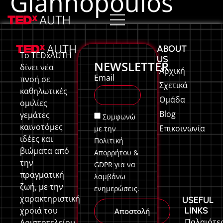
Giannopoulos
ABOUT
Το TEDxAUTH
US
NEWSLETTER
δίνει νέα
Αρχική
Email
πνοή σε
Σχετικά
καθηλωτικές
Ομάδα
ομιλίες
Blog
γεμάτες
Συμφωνώ
καινοτόμες
Επικοινωνία
με την
ιδέες και
Πολιτική
βιώματα από
Απορρήτου &
την
GDPR για να
πραγματική
λαμβάνω
ζωή, με την
ενημερώσεις.
χαρακτηριστική
USEFUL
LINKS
χροιά του
Αποστολή
Παλαιότε
Αριστοτελείου