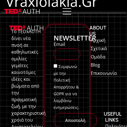
Vraxiolakia.gr
ABOUT
Το TEDxAUTH
US
NEWSLETTER
δίνει νέα
Αρχική
Email
πνοή σε
Σχετικά
καθηλωτικές
Ομάδα
ομιλίες
Blog
γεμάτες
Συμφωνώ
καινοτόμες
Επικοινωνία
με την
ιδέες και
Πολιτική
βιώματα από
Απορρήτου &
την
GDPR για να
πραγματική
λαμβάνω
ζωή, με την
ενημερώσεις.
χαρακτηριστική
USEFUL
LINKS
χροιά του
Αποστολή
Παλαιότε
Αριστοτελείου