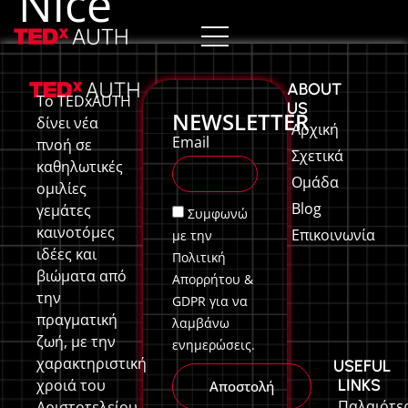
Nice
ABOUT
Το TEDxAUTH
US
NEWSLETTER
δίνει νέα
Αρχική
Email
πνοή σε
Σχετικά
καθηλωτικές
Ομάδα
ομιλίες
Blog
γεμάτες
Συμφωνώ
καινοτόμες
Επικοινωνία
με την
ιδέες και
Πολιτική
βιώματα από
Απορρήτου &
την
GDPR για να
πραγματική
λαμβάνω
ζωή, με την
ενημερώσεις.
χαρακτηριστική
USEFUL
LINKS
χροιά του
Αποστολή
Παλαιότε
Αριστοτελείου