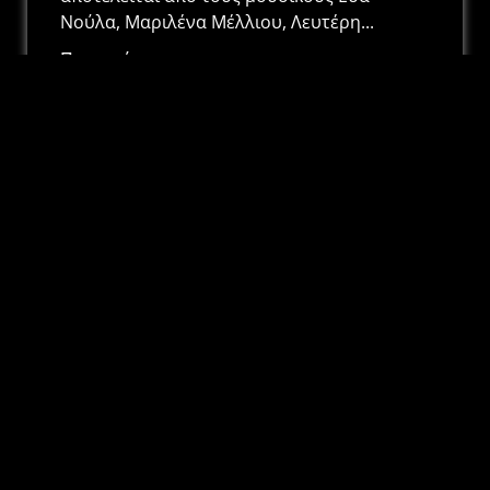
Νούλα, Μαριλένα Μέλλιου, Λευτέρη...
Περισσότερα
ABOUT
Το TEDxAUTH
US
NEWSLETTER
δίνει νέα
Αρχική
Email
πνοή σε
Σχετικά
καθηλωτικές
Ομάδα
ομιλίες
Blog
γεμάτες
Συμφωνώ
καινοτόμες
Επικοινωνία
με την
ιδέες και
Πολιτική
βιώματα από
Απορρήτου &
την