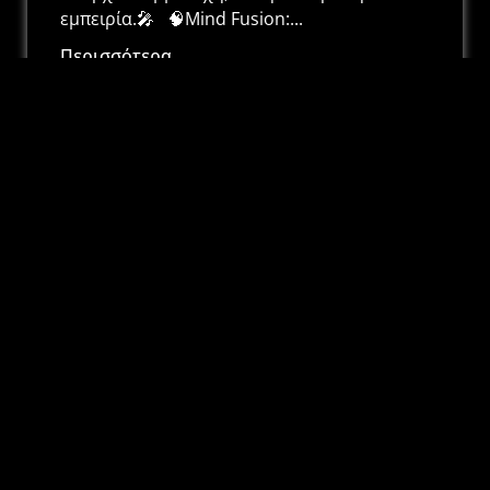
εμπειρία.🎤 🧠Mind Fusion:...
Περισσότερα
Κράσις || Ανακοίνωση