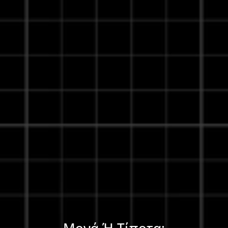
Μονά Ή Τίποτα;