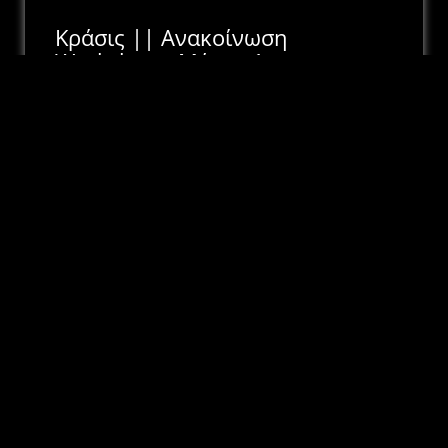
Κράσις || Ανακοίνωση
Workshop - Μέρος 1
20 Απριλίου, 2026
Στο TEDxAUTH δεν υπάρχει μόνο η σκηνή.
Υπάρχει συμμετοχή, αλληλεπίδραση και
εμπειρία.🎤 🧠Mind Fusion:...
Περισσότερα