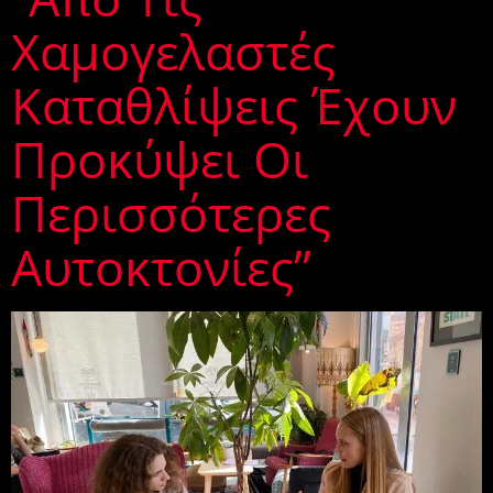
Χαμογελαστές
Καταθλίψεις Έχουν
Προκύψει Οι
Περισσότερες
Αυτοκτονίες”