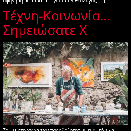
αφήγηση αφορμάται… youtuber θεολόγος, […]
Τέχνη-Κοινωνία…
Σημειώσατε Χ
Ζούμε στη χώρα των παραδοξοτήτων κι αυτό είναι