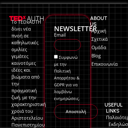
ABOUT
Το TEDxAUTH
US
NEWSLETTER
δίνει νέα
Αρχική
Email
πνοή σε
Σχετικά
καθηλωτικές
Ομάδα
ομιλίες
Blog
γεμάτες
Συμφωνώ
καινοτόμες
Επικοινωνία
με την
ιδέες και
Πολιτική
βιώματα από
Απορρήτου &
την
GDPR για να
πραγματική
λαμβάνω
ζωή, με την
ενημερώσεις.
χαρακτηριστική
USEFUL
LINKS
χροιά του
Αποστολή
Παλαιότε
Αριστοτελείου
Εκδηλώσ
Πανεπιστημίου